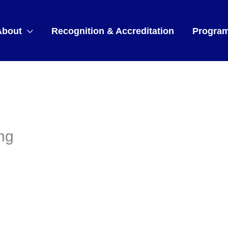
About
Recognition & Accreditation
Progra
ng