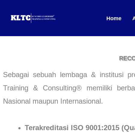
Lewati
ke
Home
konten
RECO
Sebagai sebuah lembaga & institusi pro
Training & Consulting® memiliki berb
Nasional maupun Internasional.
Terakreditasi ISO 9001:2015 (Qu