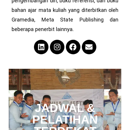
pengembangan diri, buku referensi, dan buku
bahan ajar mata kuliah yang diterbitkan oleh
Gramedia, Meta State Publishing dan
beberapa penerbit lainnya.
JADWAL &
HUBUNGI
PELATIHAN
TRAINER