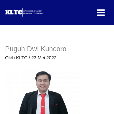
Lewati
ke
konten
Puguh Dwi Kuncoro
Oleh
KLTC
/
23 Mei 2022