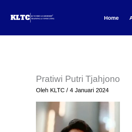
Lewati
ke
Home
konten
Pratiwi Putri Tjahjono
Oleh
KLTC
/
4 Januari 2024