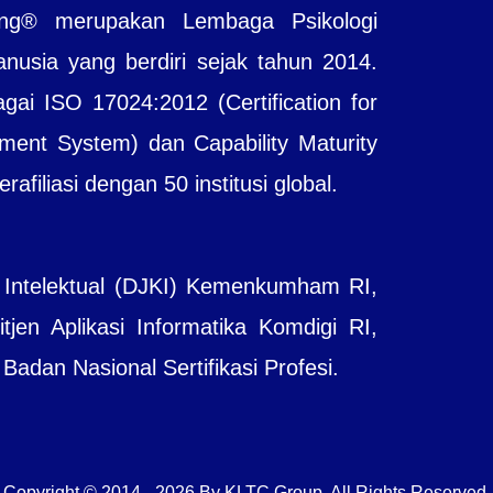
ting® merupakan Lembaga Psikologi
sia yang berdiri sejak tahun 2014.
agai ISO 17024:2012 (Certification for
ent System) dan Capability Maturity
filiasi dengan 50 institusi global.
 Intelektual (DJKI) Kemenkumham RI,
jen Aplikasi Informatika Komdigi RI,
adan Nasional Sertifikasi Profesi.
Copyright © 2014 - 2026 By KLTC Group. All Rights Reserved.