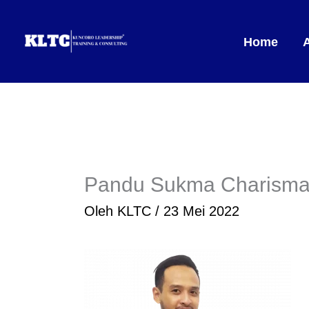
Lewati
ke
Home
konten
Pandu Sukma Charism
Oleh
KLTC
/
23 Mei 2022