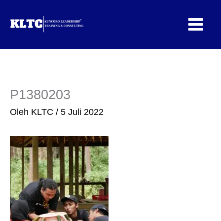
Lewati
ke
konten
P1380203
Oleh
KLTC
/
5 Juli 2022