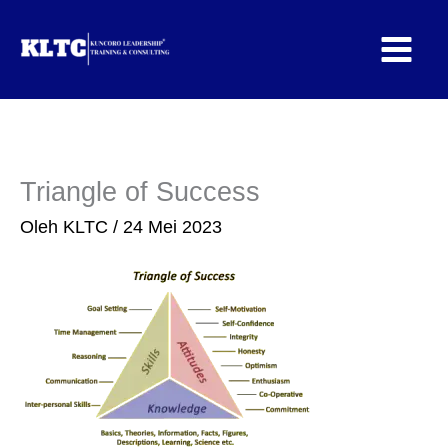
Lewati
ke
konten
Triangle of Success
Oleh
KLTC
/
24 Mei 2023