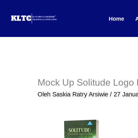
Lewati
ke
Home
konten
Mock Up Solitude Logo
Oleh
Saskia Ratry Arsiwie
/
27 Janua