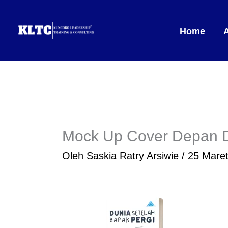
Lewati
ke
Home
konten
Mock Up Cover Depan 
Oleh
Saskia Ratry Arsiwie
/
25 Mare