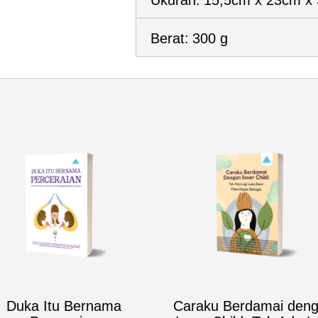
Ukuran:
15,5cm x 23cm x
Berat:
300 g
Duka Itu Bernama
Caraku Berdamai den