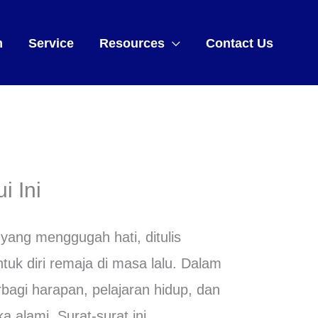
m
Service
Resources
Contact Us
i Ini
ang menggugah hati, ditulis
uk diri remaja di masa lalu. Dalam
rbagi harapan, pelajaran hidup, dan
 alami. Surat-surat ini