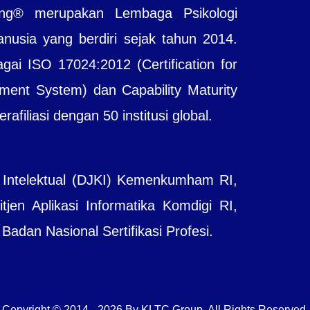
ting® merupakan Lembaga Psikologi
sia yang berdiri sejak tahun 2014.
agai ISO 17024:2012 (Certification for
ent System) dan Capability Maturity
filiasi dengan 50 institusi global.
 Intelektual (DJKI) Kemenkumham RI,
jen Aplikasi Informatika Komdigi RI,
adan Nasional Sertifikasi Profesi.
Copyright © 2014 - 2026 By KLTC Group. All Rights Reserved.