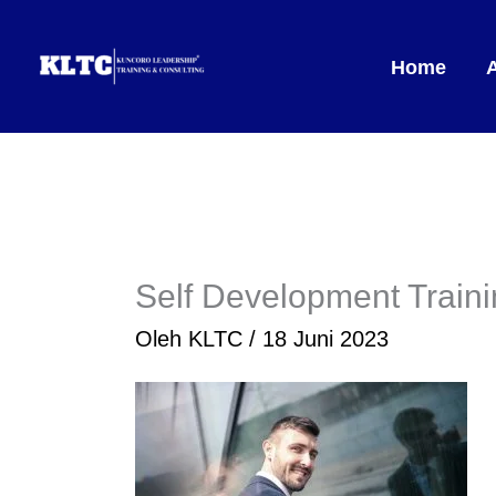
Lewati
ke
Home
konten
Self Development Train
Oleh
KLTC
/
18 Juni 2023