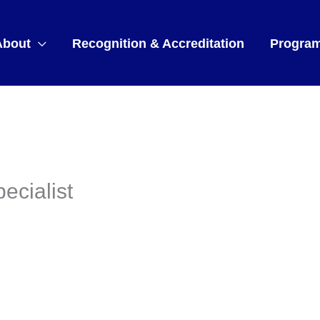
About
Recognition & Accreditation
Progra
ecialist