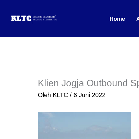
Lewati
ke
Home
konten
Klien Jogja Outbound Sp
Oleh
KLTC
/
6 Juni 2022