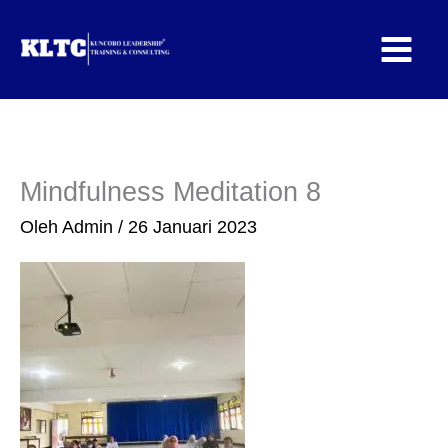
Lewati
ke
konten
Mindfulness Meditation 8
Oleh
Admin
/
26 Januari 2023