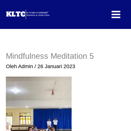
Lewati
ke
konten
Mindfulness Meditation 5
Oleh
Admin
/
26 Januari 2023