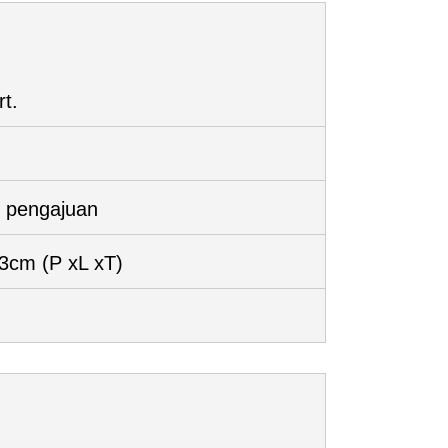
rt.
 pengajuan
 3cm
(P xL xT)