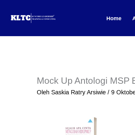
Lewati
ke
Home
konten
Mock Up Antologi MSP
Oleh
Saskia Ratry Arsiwie
/
9 Oktob