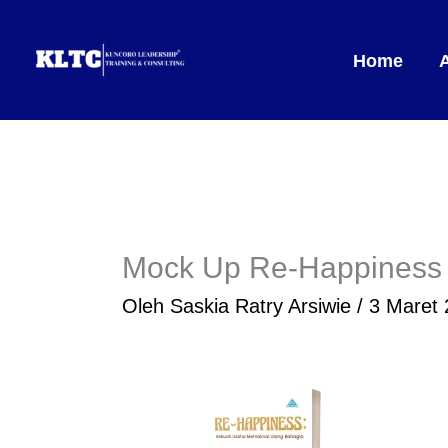
Lewati
ke
Home
konten
Mock Up Re-Happiness
Oleh
Saskia Ratry Arsiwie
/
3 Maret