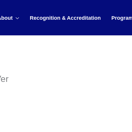
About
Recognition & Accreditation
Progra
er