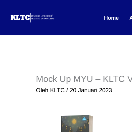
Lewati
ke
Home
konten
Mock Up MYU – KLTC V
Oleh
KLTC
/
20 Januari 2023