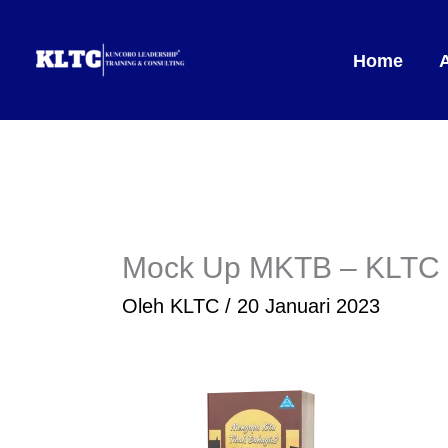
Lewati
ke
Home
konten
Mock Up MKTB – KLTC 
Oleh
KLTC
/
20 Januari 2023