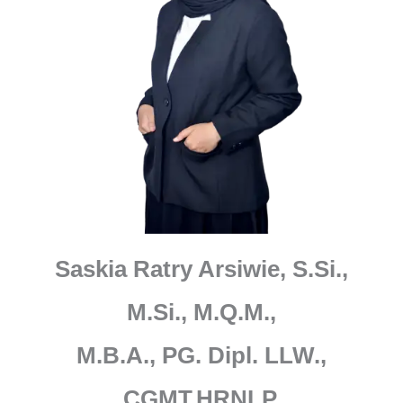
Saskia Ratry Arsiwie, S.Si.,
M.Si., M.Q.M.,
M.B.A., PG. Dipl. LLW.,
CGMT.HRNLP.