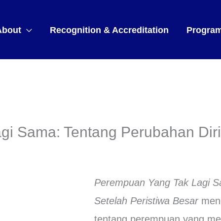
About
Recognition & Accreditation
Progra
i Sama: Tentang Perubahan Diri 
Perempuan Yang Tak Lagi Sa
Setelah Peristiwa Besar
meng
tentang perempuan yang meng