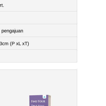
rt.
 pengajuan
 3cm
(P xL xT)